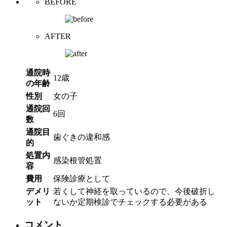
BEFORE
AFTER
通院時
12歳
の年齢
性別
女の子
通院回
6回
数
通院目
歯ぐきの違和感
的
処置内
感染根管処置
容
費用
保険診療として
デメリ
若くして神経を取っているので、今後破折し
ット
ないか定期検診でチェックする必要がある
コメント