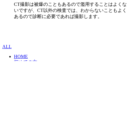
CT撮影は被爆のこともあるので濫用することはよくな
いですが、CT以外の検査では、わからないこともよく
あるので診断に必要であれば撮影します。
ALL
HOME
初めての方へ
むし歯治療
歯周病治療
矯正歯科
審美治療
予防治療
小児歯科
料金表
医院案内・アクセス
求人情報